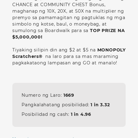
CHANCE at COMMUNITY CHEST Bonus,
maghanap ng 10X, 20X, at 50X na multiplier ng
premyo sa pamamagitan ng pagtuklas ng mga
simbolo ng kotse, baul, o moneybag, at
sumulong sa Boardwalk para sa
TOP PRIZE NA
$5,000,000!
Tiyaking silipin din ang $2 at $5 na
MONOPOLY
Scratchers
®
na laro para sa mas maraming
pagkakataong lampasan ang GO at manalo!
Numero ng Laro:
1669
Pangkalahatang posibilidad:
1 in
3.32
Posibilidad ng cash:
1 in
4.96