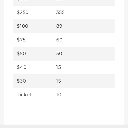
$250
355
$100
89
$75
60
$50
30
$40
15
$30
15
Ticket
10