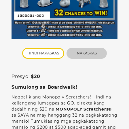
HINDI NAKASKAS
NAKASKAS
Presyo:
$20
Sumulong sa Boardwalk!
Nagbalik ang
Monopoly Scratchers! Hindi na
kailangang lumagpas sa GO, direkta kang
dadalhin ng $20 na
MONOPOLY Scratchers®
sa SAYA na may hanggang 32 na pagkakataong
manalo! Tumuklas ng mga pagkakataong
manalo ng $200 at $500 agad-agad gamit ang