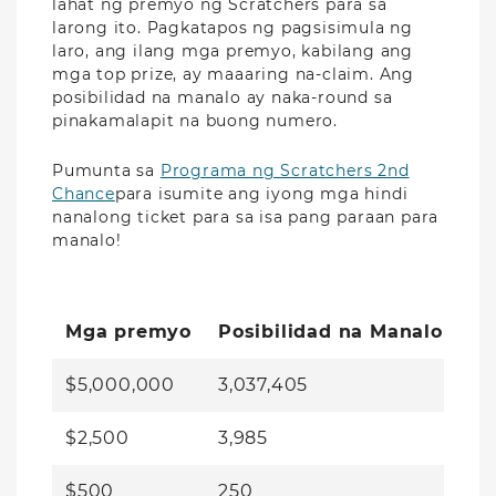
lahat ng premyo ng Scratchers para sa
larong ito. Pagkatapos ng pagsisimula ng
laro, ang ilang mga premyo, kabilang ang
mga top prize, ay maaaring na-claim. Ang
posibilidad na manalo ay naka-round sa
pinakamalapit na buong numero.
Pumunta sa
Programa ng Scratchers 2nd
Chance
para isumite ang iyong mga hindi
nanalong ticket para sa isa pang paraan para
manalo!
Mga premyo
Posibilidad na Manalo 1 sa
$5,000,000
3,037,405
$2,500
3,985
$500
250