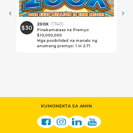
739)
200X
(1740)
$30
$1
Pinakamataas na Premyo
$10,000,000
Mga posibilidad na manalo ng
anumang premyo: 1 in 2.71
KUMONEKTA SA AMIN