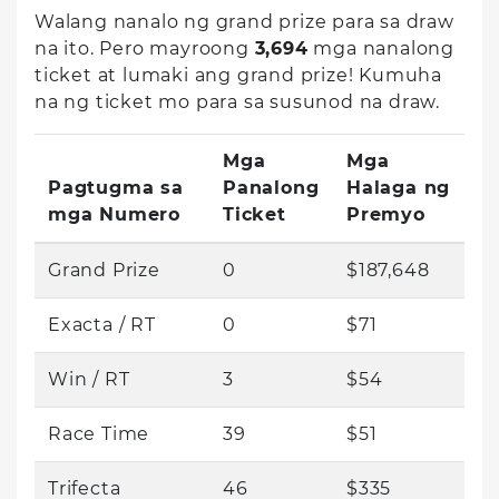
Walang nanalo ng grand prize para sa draw
na ito. Pero mayroong
3,694
mga nanalong
ticket at lumaki ang grand prize! Kumuha
na ng ticket mo para sa susunod na draw.
Mga
Mga
Pagtugma sa
Panalong
Halaga ng
mga Numero
Ticket
Premyo
Grand Prize
0
$187,648
Exacta / RT
0
$71
Win / RT
3
$54
Race Time
39
$51
Trifecta
46
$335