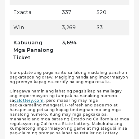
Exacta
337
$20
Win
3,269
$3
Kabuuang
3,694
Mga Panalong
Ticket
Ina-update ang page na ito sa lalong madaling panahon
pagkatapos ng draw. Magiging handa ang impormasyon
ng premyo kapag na-certify na ang mga resulta.
Ginagawa namin ang lahat ng pagsisikap na mailagay
ang impormasyon ng tumpak na nanalong numero
sa
calottery.com
, pero maaaring may mga
pagkakamaling mangyari. I-refresh ang page mo at
hanapin ang petsa ng kapag tinitingnan mo ang mga
nanalong numero. Kung may mga pagkakaiba,
mananaig ang mga batas ng Estado ng California at mga
regulasyon ng California State Lottery. Makukuha ang
kumpletong impormasyon ng game at mg atagubilin sa
pag-claim ng premyo sa lahat na retailer ng Lottery.