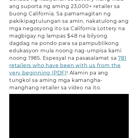
ang suporta ng aming 23,000+ retailer sa
buong California. Sa pamamagitan ng
pakikipagtulungan sa amin, nakatulong ang
mga negosyong ito sa California Lottery na
magbigay ng lampas $48 na bilyong
dagdag na pondo para sa pampublikong
edukasyon mula noong nag-umpisa kami
noong 1985. Espesyal na pasasalamat sa
781
retailers who have been with us from the
very beginning (PDF)
! Alamin pa ang
tungkol sa aming mga kamangha-
manghang retailer sa video na ito.