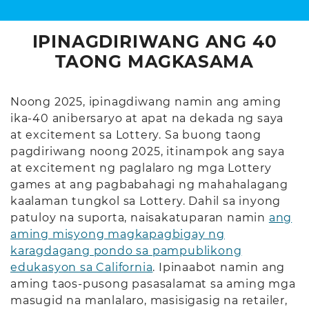
IPINAGDIRIWANG ANG 40
TAONG MAGKASAMA
Noong 2025, ipinagdiwang namin ang aming
ika-40 anibersaryo at apat na dekada ng saya
at excitement sa Lottery. Sa buong taong
pagdiriwang noong 2025, itinampok ang saya
at excitement ng paglalaro ng mga Lottery
games at ang pagbabahagi ng mahahalagang
kaalaman tungkol sa Lottery. Dahil sa inyong
patuloy na suporta, naisakatuparan namin
ang
aming misyong magkapagbigay ng
karagdagang pondo sa pampublikong
edukasyon sa California
. Ipinaabot namin ang
aming taos-pusong pasasalamat sa aming mga
masugid na manlalaro, masisigasig na retailer,