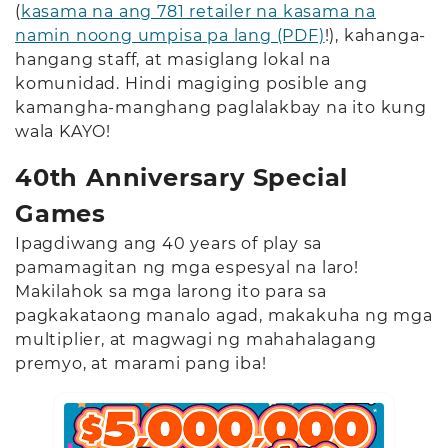
(
kasama na ang 781 retailer na kasama na
namin noong umpisa pa lang (PDF)
!), kahanga-
hangang staff, at masiglang lokal na
komunidad. Hindi magiging posible ang
kamangha-manghang paglalakbay na ito kung
wala KAYO!
40th Anniversary Special
Games
Ipagdiwang ang 40 years of play sa
pamamagitan ng mga espesyal na laro!
Makilahok sa mga larong ito para sa
pagkakataong manalo agad, makakuha ng mga
multiplier, at magwagi ng mahahalagang
premyo, at marami pang iba!