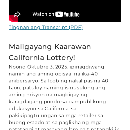
Tingnan ang Transcript (PDF)
Maligayang Kaarawan
California Lottery!
Noong Oktubre 3, 2025, ipinagdiwang
namin ang aming opisyal na ika-40
anibersaryo. Sa loob ng nakalipas na 40
taon, patuloy naming isinusulong ang
aming misyon na magbigay ng
karagdagang pondo sa pampublikong
edukasyon sa California, sa
pakikipagtulungan sa mga retailer sa
buong estado at sa paglikha ng mga
natatangi at masayang laro na tinatangkilik