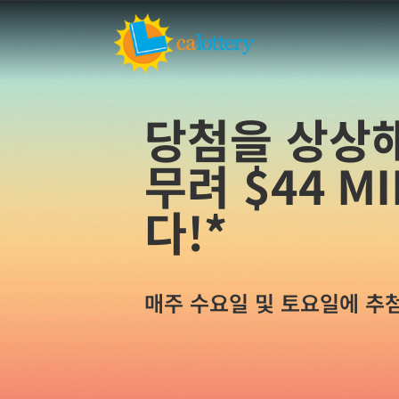
당첨을 상상해
무려
$44 M
다!*
매주 수요일 및 토요일에 추