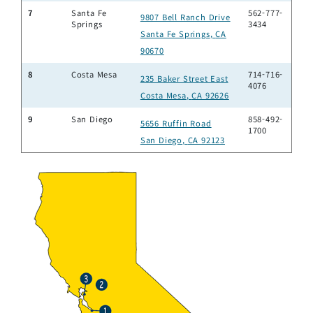
7
Santa Fe
562-777-
9807 Bell Ranch Drive
Springs
3434
Santa Fe Springs
,
CA
90670
8
Costa Mesa
714-716-
235 Baker Street East
4076
Costa Mesa
,
CA 92626
9
San Diego
858-492-
5656 Ruffin Road
1700
San Diego
,
CA 92123