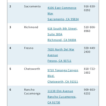
2
Sacramento
916-830-
4106 East Commerce
0292
Way
Sacramento
,
CA 95834
3
Richmond
510-806-
618 South 8th Street,
8960
Suite 300A
Richmond
,
CA 94804
4
Fresno
559-449-
7620 North Del Mar
2430
Avenue
Fresno
,
CA 93711
5
Chatsworth
818-722-
9710 Topanga Canyon
1602
Blvd.
Chatsworth
,
CA 91311
6
Rancho
909-803-
11138 Elm Avenue
Cucamonga
6232
Rancho Cucamonga
,
CA 91730