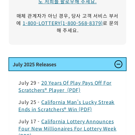
도 저희를 팔로우해 주세요.
매체 관계자가 아닌 경우, 당사 고객 서비스 부서
에
1-800-LOTTERY(1-800-568-8379)
로 문의
해 주세요.
July
2025 Releases
July 29 -
20 Years Of Play Pays Off For
Scratchers® Player (PDF)
July 25 -
California Man’s Lucky Streak
Ends in Scratchers® Win (PDF)
July 17 -
California Lottery Announces
Four New Millionaires For Lottery Week