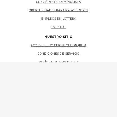
CONVIÉRTETE EN MINORISTA
OPORTUNIDADES PARA PROVEEDORES
EMPLEOS EN LOTTERY
EVENTOS
NUESTRO SITIO
ACCESSIBILITY CERTIFICATION (PDF)
CONDICIONES DE SERVICIO
POLÍTICA DE PRIVACIDAD
MAPA DEL SITIO
LANGUAGE ACCESS (PDF)
RECURSOS
CONTÁCTANOS
FAQS