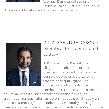
Además, Dungca obtuvo una
licenciatura en Justicia Penal en la
Universidad Estatal de California, Sacramento.
DR. ALEXANDRE RASOULI
Miembro de la comisión de
Lottery
El Dr. Alexandre Rasouli es un
cirujano de columna reconocido a
nivel nacional y certificado por el
consejo que se especializa en el
tratamiento quirúrgico y no
quirúrgico de los trastornos
cervicales, torácicos y lumbares de la
columna vertebral, los trastornos degenerativos, los
traumatismos espinales, las deformidades pediátricas y en
adultos, la oncología de la columna vertebral y la cirugía
mínimamente invasiva. Es el director médico de RasouliSpine