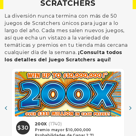
SCRATCHERS
La diversión nunca termina con más de 50
juegos de Scratchers únicos para jugar a lo
largo del año. Cada mes salen nuevos juegos,
así que echa un vistazo a la variedad de
temáticas y premios en tu tienda más cercana
cualquier día de la semana.
¡Consulta todos
los detalles del juego Scratchers aquí!
200X
(1740)
$30
$
Premio mayor $10,000,000
Probabilidades de Ganar 2.71