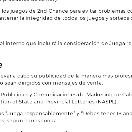
os los juegos de 2nd Chance para evitar problemas c
tener la integridad de todos los juegos y sorteos 
ol interno que incluirá la consideración de Juega 
e
 llevar a cabo su publicidad de la manera más profe
o sean dirigidos con mensajes de venta.
 Publicidad y Comunicaciones de Marketing de Calif
ion of State and Provincial Lotteries (NASPL).
ras “Juega responsablemente” y “Debes tener 18 año
os, según corresponda.