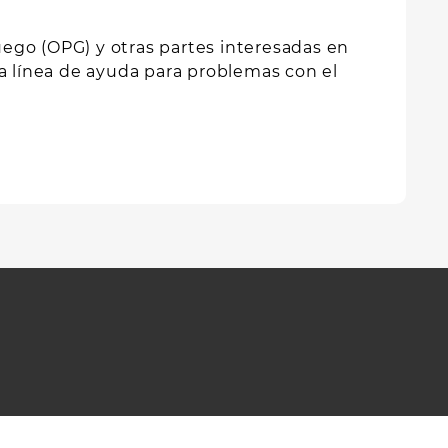
uego (OPG) y otras partes interesadas en
a línea de ayuda para problemas con el