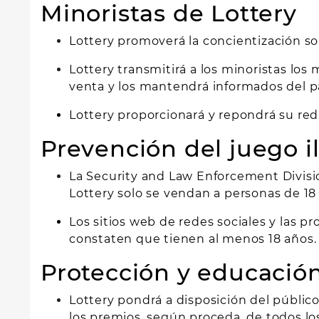
Minoristas de Lottery
Lottery promoverá la concientización so
Lottery transmitirá a los minoristas lo
venta y los mantendrá informados del p
Lottery proporcionará y repondrá su red
Prevención del juego i
La Security and Law Enforcement Divisio
Lottery solo se vendan a personas de 18
Los sitios web de redes sociales y las p
constaten que tienen al menos 18 años.
Protección y educació
Lottery pondrá a disposición del público
los premios, según proceda, de todos lo