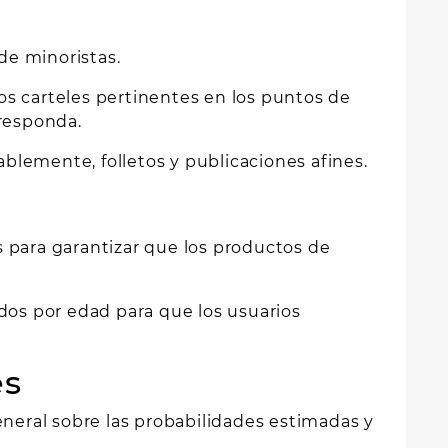
de minoristas.
os carteles pertinentes en los puntos de
responda.
blemente, folletos y publicaciones afines.
s para garantizar que los productos de
idos por edad para que los usuarios
es
general sobre las probabilidades estimadas y