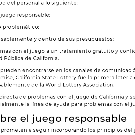
o del personal a lo siguiente:
l juego responsable;
o problemático;
onsablemente y dentro de sus presupuestos;
emas con el juego a un tratamiento gratuito y confi
Pública de California.
ueden encontrarse en los canales de comunicación
o, California State Lottery fue la primera lotería 
ablemente de la World Lottery Association.
a directa de problemas con el juego de California y
cialmente la línea de ayuda para problemas con el 
bre el juego responsable
rometen a seguir incorporando los principios del j