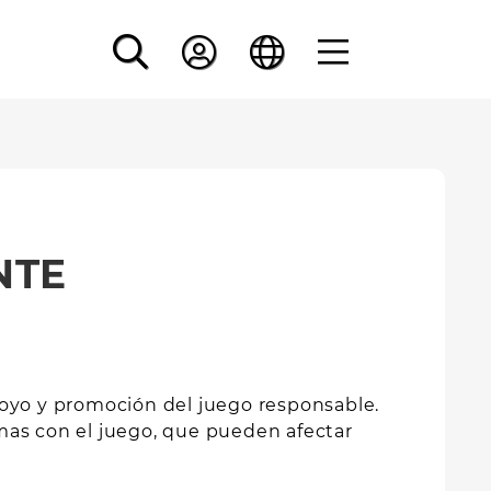
NTE
apoyo y promoción del juego responsable.
as con el juego, que pueden afectar