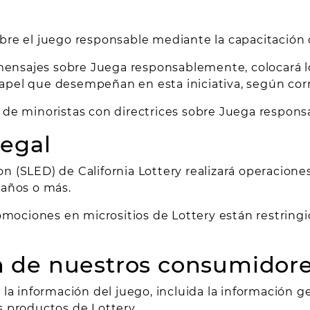
bre el juego responsable mediante la capacitación 
s mensajes sobre Juega responsablemente, colocará l
apel que desempeñan en esta iniciativa, según cor
 de minoristas con directrices sobre Juega responsa
legal
n (SLED) de California Lottery realizará operacione
 años o más.
romociones en micrositios de Lottery están restring
n de nuestros consumidor
 la información del juego, incluida la información 
s productos de Lottery.