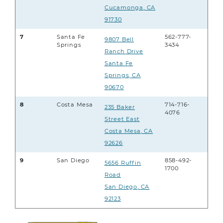
Cucamonga
,
CA
91730
7
Santa Fe
562-777-
9807 Bell
Springs
3434
Ranch Drive
Santa Fe
Springs
,
CA
90670
8
Costa Mesa
714-716-
235 Baker
4076
Street East
Costa Mesa
,
CA
92626
9
San Diego
858-492-
5656 Ruffin
1700
Road
San Diego
,
CA
92123