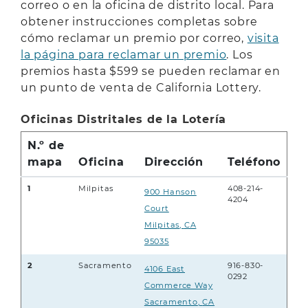
correo o en la oficina de distrito local. Para
obtener instrucciones completas sobre
cómo reclamar un premio por correo,
visita
la página para reclamar un premio
. Los
premios hasta $599 se pueden reclamar en
un punto de venta de California Lottery.
Oficinas Distritales de la Lotería
N.º de
mapa
Oficina
Dirección
Teléfono
1
Milpitas
408-214-
900 Hanson
4204
Court
Milpitas
,
CA
95035
2
Sacramento
916-830-
4106 East
0292
Commerce Way
Sacramento
,
CA