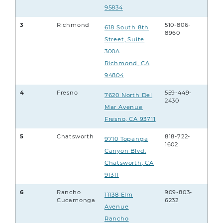
95834
3
Richmond
510-806-
618 South 8th
8960
Street, Suite
300A
Richmond
,
CA
94804
4
Fresno
559-449-
7620 North Del
2430
Mar Avenue
Fresno
,
CA 93711
5
Chatsworth
818-722-
9710 Topanga
1602
Canyon Blvd.
Chatsworth
,
CA
91311
6
Rancho
909-803-
11138 Elm
Cucamonga
6232
Avenue
Rancho