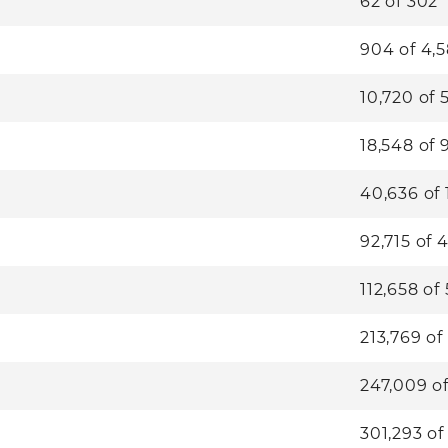
62
of
302
904
of
4,
10,720
of
18,548
of
40,636
of
92,715
of
4
112,658
of
213,769
of
247,009
o
301,293
o