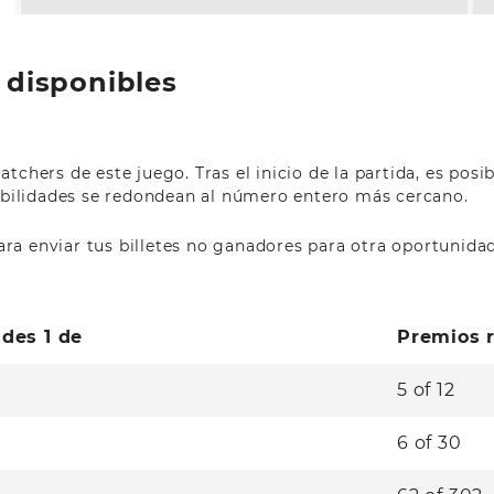
 disponibles
tchers de este juego. Tras el inicio de la partida, es po
babilidades se redondean al número entero más cercano.
ra enviar tus billetes no ganadores para otra oportunida
des 1 de
Premios 
5
of
12
6
of
30