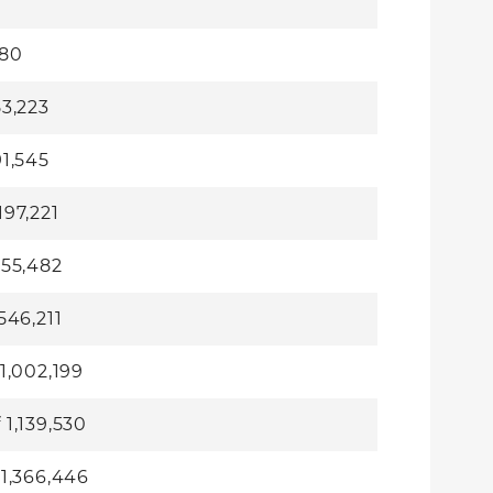
580
53,223
91,545
197,221
55,482
546,211
1,002,199
f
1,139,530
f
1,366,446