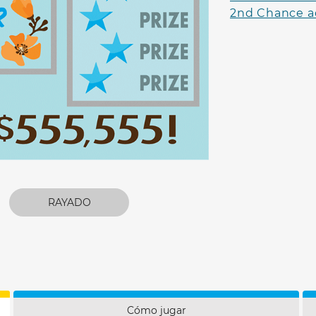
2nd Chance a
RAYADO
Cómo jugar