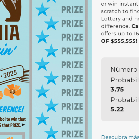
or win instant
scratch to fin
Lottery and 
difference.
Ca
offers up to 
OF $555,555!
Número 
Probabil
3.75
Probabil
5.22
Descubra más