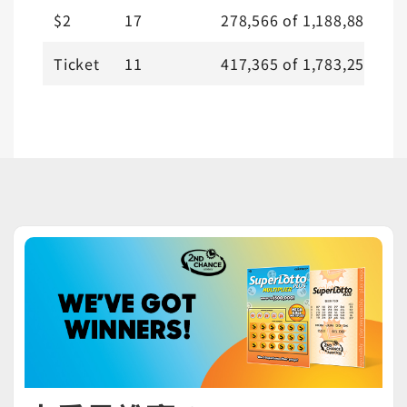
$2
17
278,566
of
1,188,886
Ticket
11
417,365
of
1,783,257