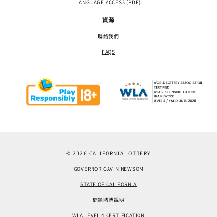
LANGUAGE ACCESS (PDF)
資源
聯絡我們
FAQS
© 2026 CALIFORNIA LOTTERY
GOVERNOR GAVIN NEWSOM
STATE OF CALIFORNIA
問題賭博說明
WLA LEVEL 4 CERTIFICATION