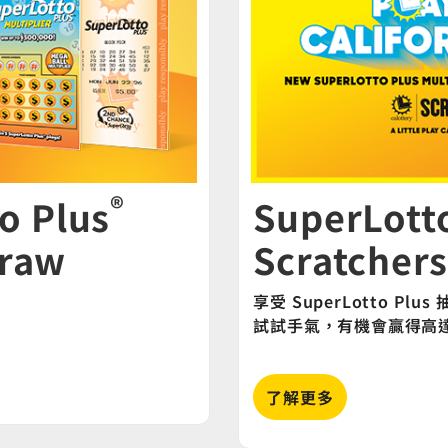
®
 Plus
SuperLotto
Draw
Scratchers
享受 SuperLotto Pl
試試手氣，有機會贏得高達美金
了解更多