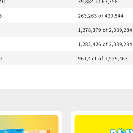
40
39,884
of
63,758
6
263,263
of
420,544
1,278,379
of
2,039,284
1,282,426
of
2,039,284
0
961,471
of
1,529,463