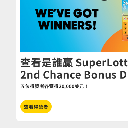
查看是誰贏 SuperLotto
2nd Chance Bonus 
五位得獎者各獲得20,000美元！
查看得獎者