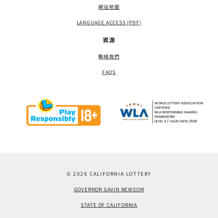
網站地圖
LANGUAGE ACCESS (PDF)
資源
聯絡我們
FAQS
© 2026 CALIFORNIA LOTTERY
GOVERNOR GAVIN NEWSOM
STATE OF CALIFORNIA