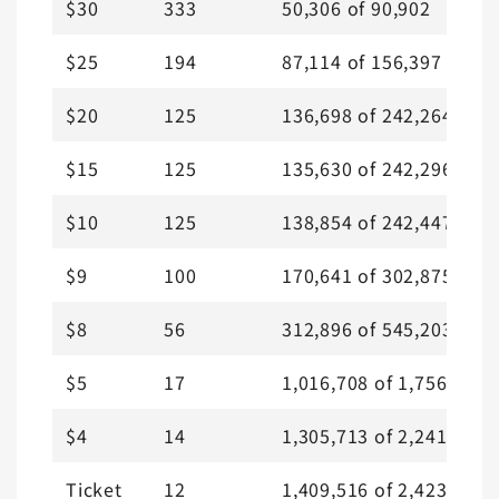
$30
333
50,306
of
90,902
$25
194
87,114
of
156,397
$20
125
136,698
of
242,264
$15
125
135,630
of
242,296
$10
125
138,854
of
242,447
$9
100
170,641
of
302,875
$8
56
312,896
of
545,203
$5
17
1,016,708
of
1,756,985
$4
14
1,305,713
of
2,241,603
Ticket
12
1,409,516
of
2,423,256