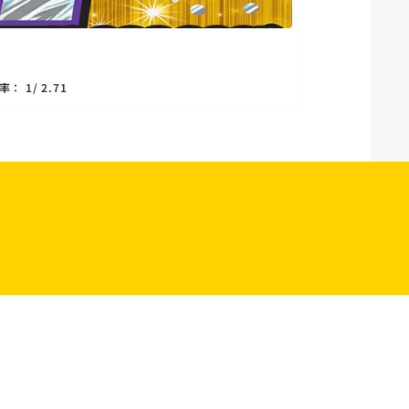
L
$3
頭
 1/ 2.71
贏