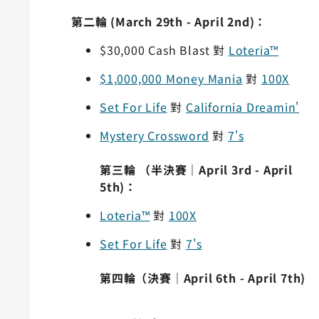
第二輪 (March 29th - April 2nd)：
$30,000 Cash Blast 對
Loteria™
$1,000,000
Money Mania
對
100X
Set For Life
對
California Dreamin'
Mystery Crossword
對
7's
第三輪 （半決賽｜April 3rd - April
5th)：
Loteria™
對
100X
Set For Life
對
7's
第四輪（決賽｜April 6th - April 7th)