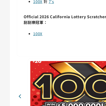
100X
對
7's
Official 2026 California Lottery Scratche
刮刮樂冠軍：
100X