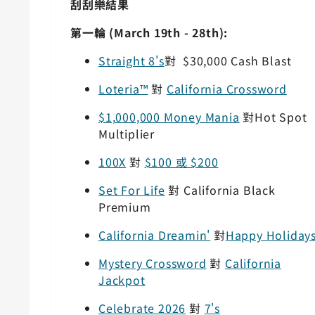
刮刮樂結果
第一輪 (
March 19th - 28th):
Straight 8's
對
$30,000 Cash Blast
Loteria™
對
California Crossword
$1,000,000 Money Mania
對
Hot Spot
Multiplier
100X
對
$100 或 $200
Set For Life
對
California Black
Premium
California Dreamin'
對
Happy Holiday
Mystery Crossword
對
California
Jackpot
Celebrate 2026
對
7's