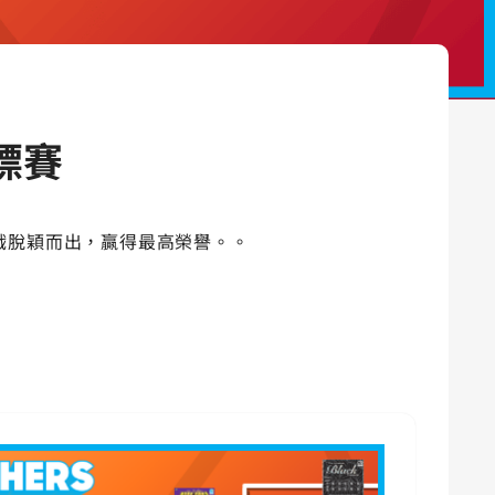
錦標賽
戲脫穎而出，贏得最高榮譽。。