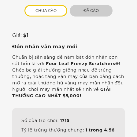
CHƯA CÀO
ĐÃ CÀO
Giá:
$1
Đón nhận vận may mới
Chuẩn bị sẵn sàng để nắm bắt đón nhận cơn
sốt bốn lá với
Four Leaf Frenzy Scratchers®!
Ghép ba giải thưởng giống nhau để trúng
thưởng, hoặc tăng vận may của bạn bằng cách
mở ra giải thưởng hũ vàng may mắn nhân đôi.
Người chơi may mắn nhất sẽ rinh về
GIẢI
THƯỞNG CAO NHẤT $5,000!
Số của trò chơi:
1715
Tỷ lệ trúng thưởng chung:
1 trong
4.56