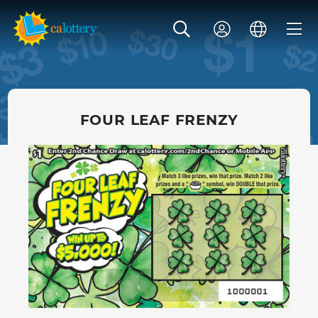
FOUR LEAF FRENZY