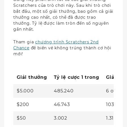
Scratchers của trò chơi này. Sau khi trò chơi
bắt đầu, một số giải thưởng, bao gồm cả giải
thưởng cao nhất, có thể đã được trao
thưởng. Tỷ lệ được làm tròn đến số nguyên
gần nhất.
Tham gia
chương trình Scratchers 2nd
Chance
để biến vé không trúng thành cơ hội
mới!
Giải thưởng
Tỷ lệ cược 1 trong
Giải thư
$5.000
485.240
6
of
42
$200
46.743
103
of
4
$50
3.002
1.315
of
6