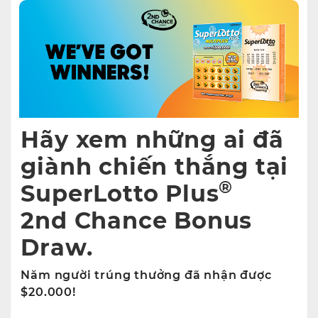
Hãy xem những ai đã
giành chiến thắng tại
®
SuperLotto Plus
2nd Chance Bonus
Draw.
Năm người trúng thưởng đã nhận được
$20.000!