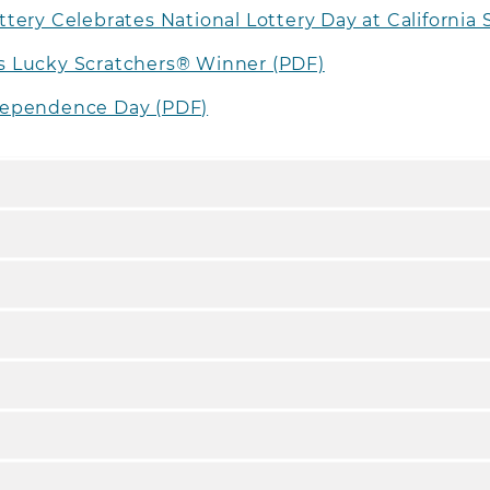
tery Celebrates National Lottery Day at California
this Lucky Scratchers® Winner (PDF)
dependence Day (PDF)