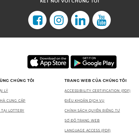
KẾT NỐI VỚI CHÚNG TÔI
CÙNG CHÚNG TÔI
TRANG WEB CỦA CHÚNG TÔI
I LÝ
ACCESSIBILITY CERTIFICATION (PDF)
NHÀ CUNG CẤP
ĐIỀU KHOẢN DỊCH VỤ
 TẠI LOTTERY
CHÍNH SÁCH QUYỀN RIÊNG TƯ
SƠ ĐỒ TRANG WEB
LANGUAGE ACCESS (PDF)