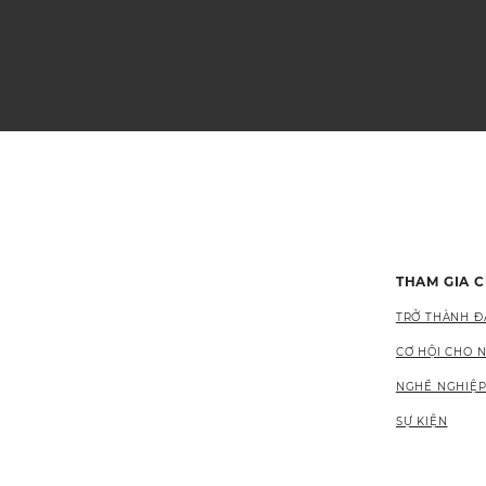
THAM GIA 
TRỞ THÀNH ĐẠ
CƠ HỘI CHO 
NGHỀ NGHIỆP
SỰ KIỆN