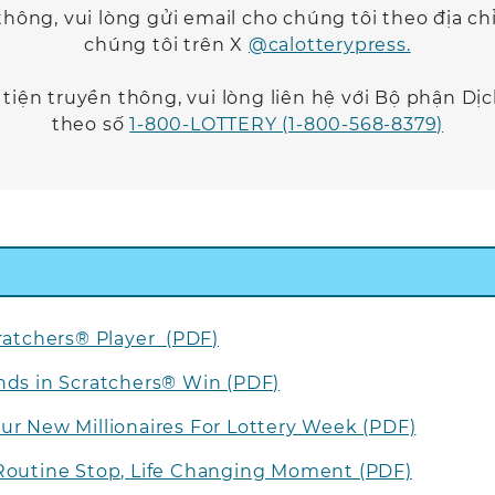
thông, vui lòng gửi email cho chúng tôi theo địa ch
chúng tôi trên X
@calotterypress.
iện truyền thông, vui lòng liên hệ với Bộ phận Dị
theo số
1-800-LOTTERY (1-800-568-8379)
cratchers® Player (PDF)
Ends in Scratchers® Win (PDF)
ur New Millionaires For Lottery Week (PDF)
 Routine Stop, Life Changing Moment (PDF)