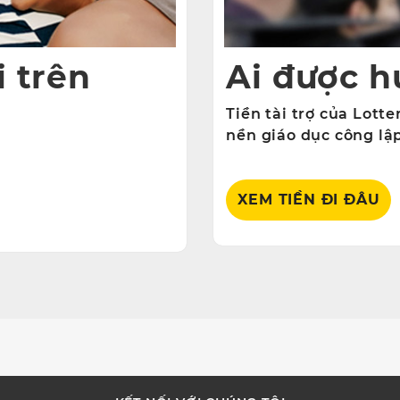
i trên
Ai được h
Tiền tài trợ của Lott
nền giáo dục công lập
XEM TIỀN ĐI ĐÂU