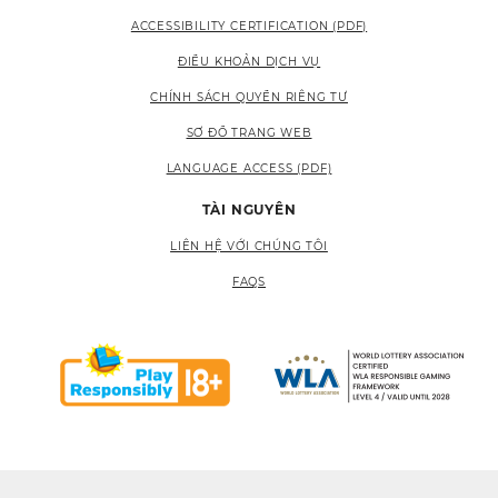
ACCESSIBILITY CERTIFICATION (PDF)
ĐIỀU KHOẢN DỊCH VỤ
CHÍNH SÁCH QUYỀN RIÊNG TƯ
SƠ ĐỒ TRANG WEB
LANGUAGE ACCESS (PDF)
TÀI NGUYÊN
LIÊN HỆ VỚI CHÚNG TÔI
FAQS