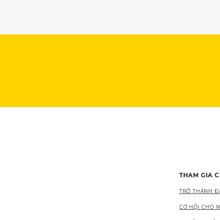
THAM GIA 
TRỞ THÀNH ĐẠ
CƠ HỘI CHO 