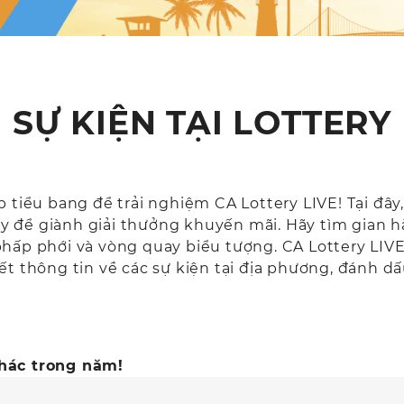
SỰ KIỆN TẠI LOTTERY
 tiểu bang để trải nghiệm CA Lottery LIVE! Tại đây
 để giành giải thưởng khuyến mãi. Hãy tìm gian hà
hấp phới và vòng quay biểu tượng. CA Lottery LIVE!
ết thông tin về các sự kiện tại địa phương, đánh d
khác trong năm!