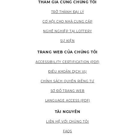
THAM GIA CÙNG CHÚNG TÔI
TRỞ THÀNH ĐẠI LÝ
CƠ HỘI CHO NHÀ CUNG CẤP
NGHỀ NGHIỆP TẠI LOTTERY
SỰ KIỆN
TRANG WEB CỦA CHÚNG TÔI
ACCESSIBILITY CERTIFICATION (PDF)
ĐIỀU KHOẢN DỊCH VỤ
CHÍNH SÁCH QUYỀN RIÊNG TƯ
SƠ ĐỒ TRANG WEB
LANGUAGE ACCESS (PDF)
TÀI NGUYÊN
LIÊN HỆ VỚI CHÚNG TÔI
FAQS