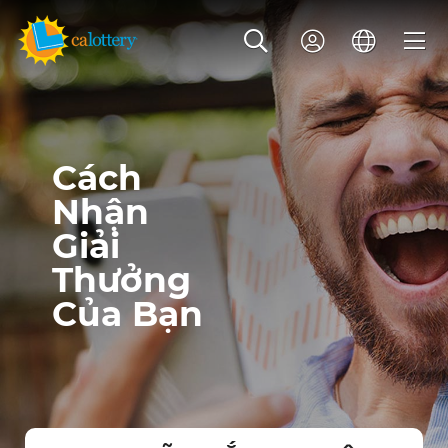
Cách
Nhận
Giải
Thưởng
Của Bạn