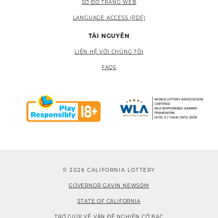
SƠ ĐỒ TRANG WEB
LANGUAGE ACCESS (PDF)
TÀI NGUYÊN
LIÊN HỆ VỚI CHÚNG TÔI
FAQS
© 2026 CALIFORNIA LOTTERY
GOVERNOR GAVIN NEWSOM
STATE OF CALIFORNIA
TRỢ GIÚP VỀ VẤN ĐỀ NGHIỆN CỜ BẠC