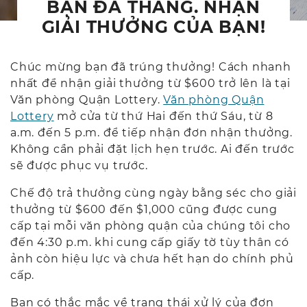
BẠN ĐÃ THẮNG. NHẬN
GIẢI THƯỞNG CỦA BẠN!
Chúc mừng bạn đã trúng thưởng! Cách nhanh
nhất để nhận giải thưởng từ $600 trở lên là tại
Văn phòng Quận Lottery.
Văn phòng Quận
Lottery
mở cửa từ thứ Hai đến thứ Sáu, từ 8
a.m. đến 5 p.m. để tiếp nhận đơn nhận thưởng.
Không cần phải đặt lịch hẹn trước. Ai đến trước
sẽ được phục vụ trước.
Chế độ trả thưởng cùng ngày bằng séc cho giải
thưởng từ $600 đến $1,000 cũng được cung
cấp tại mỗi văn phòng quận của chúng tôi cho
đến 4:30 p.m. khi cung cấp giấy tờ tùy thân có
ảnh còn hiệu lực và chưa hết hạn do chính phủ
cấp.
Bạn có thắc mắc về trạng thái xử lý của đơn