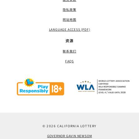
隐私政策
网站地图
LANGUAGE ACCESS (PDF)
资源
联系我们
FAQS
© 2026 CALIFORNIA LOTTERY
GOVERNOR GAVIN NEWSOM