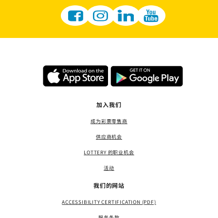
加入我们
成为彩票零售商
供应商机会
LOTTERY 的职业机会
活动
我们的网站
ACCESSIBILITY CERTIFICATION (PDF)
服务条款