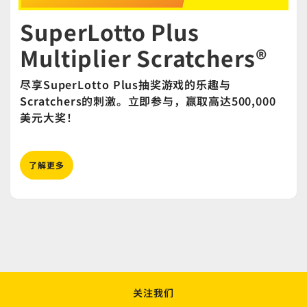
SuperLotto Plus
Multiplier Scratchers®
尽享SuperLotto Plus抽奖游戏的乐趣与
Scratchers的刺激。立即参与，赢取高达500,000
美元大奖！
了解更多
关注我们