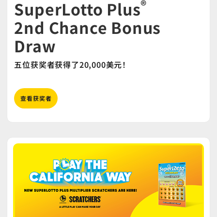
®
SuperLotto Plus
2nd Chance Bonus
Draw
五位获奖者获得了20,000美元！
查看获奖者