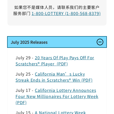
如果您不是媒体人员，请联系我们的主要客户
服务部门
1-800-LOTTERY (1-800-568-8379)
July
2025 Releases
July 29 -
20 Years Of Play Pays Off For
Scratchers® Player (PDF)
July 25 -
California Man’s Lucky
Streak Ends in Scratchers® Win (PDF)
July 17 -
California Lottery Announces
Four New Millionaires For Lottery Week
(PDF)
July 15 -
A National Lottery Week