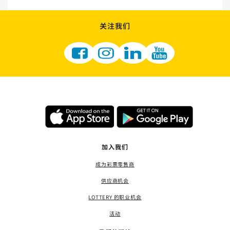
关注我们
加入我们
成为彩票零售商
供应商机会
LOTTERY 的职业机会
活动