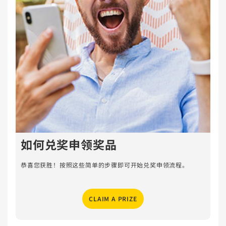
如何兑奖申领奖品
恭喜您获胜！按照这些简单的步骤即可开始兑奖申领流程。
CLAIM A PRIZE