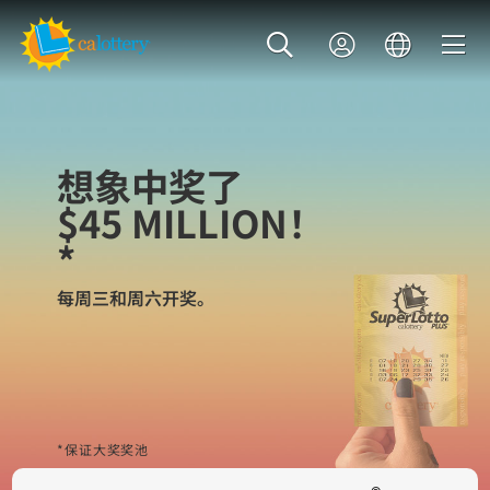
想象中奖了
$45 MILLION
！
*
每周三和周六开奖。
*保证大奖奖池