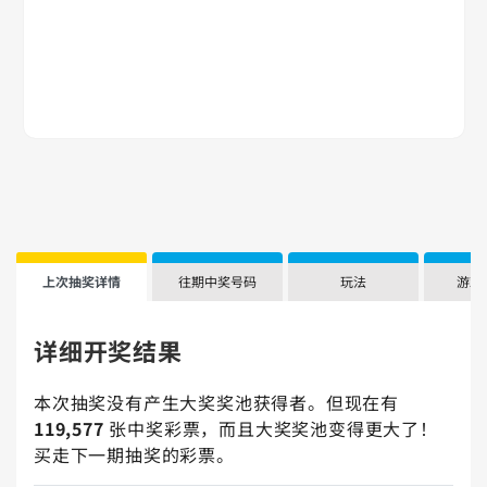
上次抽奖详情
往期中奖号码
玩法
游戏
详细开奖结果
本次抽奖没有产生大奖奖池获得者。但现在有
119,577
张中奖彩票，而且大奖奖池变得更大了！
买走下一期抽奖的彩票。