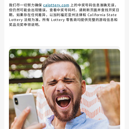
我们尽一切努力确保
calottery.com
上的中奖号码信息准确无误，
但仍然可能会出现错误。查看中奖号码时，请刷新页面并查找开奖日
期。如果存在任何差异，以加利福尼亚州法律和 California State
Lottery 法规为准。所有 Lottery 零售商均提供完整的游戏信息和
奖品兑奖申领说明。