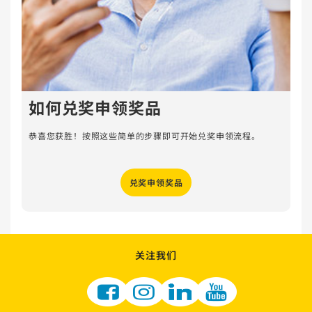
如何兑奖申领奖品
恭喜您获胜！按照这些简单的步骤即可开始兑奖申领流程。
兑奖申领奖品
关注我们