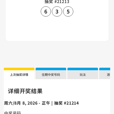
抽奖 #21213
6
3
5
上次抽奖详情
往期中奖号码
玩法
游戏
详细开奖结果
周六/8月 8, 2026 - 正午 | 抽奖 #21214
中奖号码