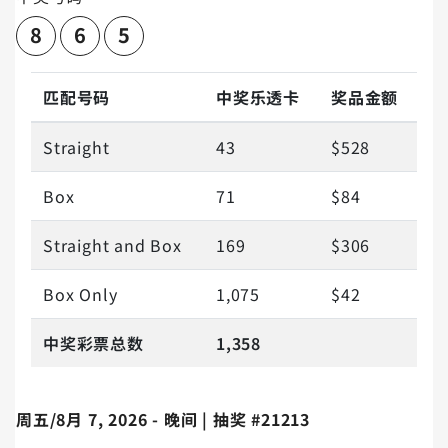
8
6
5
匹配号码
中奖乐透卡
奖品金额
Straight
43
$528
Box
71
$84
Straight and Box
169
$306
Box Only
1,075
$42
中奖彩票总数
1,358
周五/8月 7, 2026 - 晚间 | 抽奖 #21213