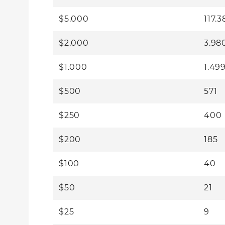
$5.000
117.3
$2.000
3.98
$1.000
1.49
$500
571
$250
400
$200
185
$100
40
$50
21
$25
9