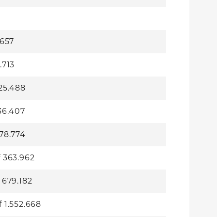
.657
.713
25.488
36.407
78.774
f
363.962
f
679.182
f
1.552.668