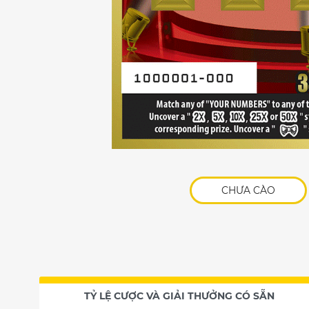
CHƯA CÀO
TỶ LỆ CƯỢC VÀ GIẢI THƯỞNG CÓ SẴN