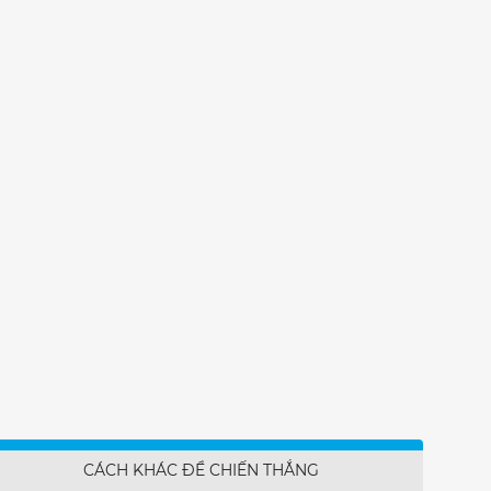
CÁCH KHÁC ĐỂ CHIẾN THẮNG