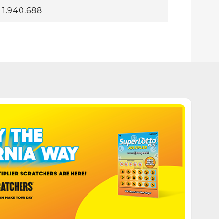
f
1.940.688