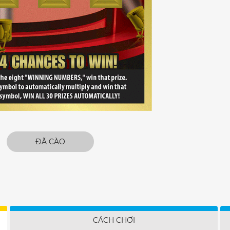
ĐÃ CÀO
CÁCH CHƠI