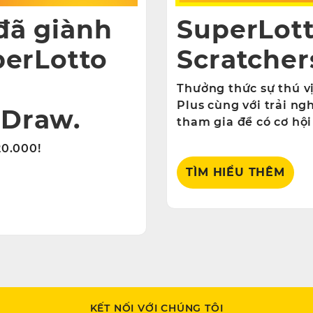
đã giành
SuperLott
perLotto
Scratcher
Thưởng thức sự thú v
Plus cùng với trải ng
 Draw.
tham gia để có cơ hội
0.000!
TÌM HIỂU THÊM
KẾT NỐI VỚI CHÚNG TÔI