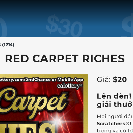
(1714)
RED CARPET RICHES
Giá:
$20
Lên đèn!
giải thư
Mọi người đều 
Scratchers®!
trọng và có tớ