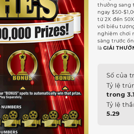
thưởng sang 
ngay $50-$1,0
từ 2X đến 50X
với biểu tượn
nghiệm chơi n
sàng trước ốn
là
GIẢI THƯỞ
Số của t
Tỷ lệ t
trong
3.
Tỷ lệ th
5.29