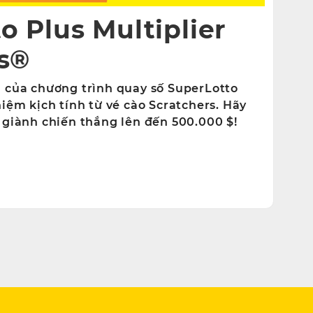
o Plus Multiplier
s®
ị của chương trình quay số SuperLotto
hiệm kịch tính từ vé cào Scratchers. Hãy
 giành chiến thắng lên đến 500.000 $!