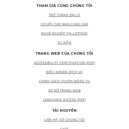
THAM GIA CÙNG CHÚNG TÔI
TRỞ THÀNH ĐẠI LÝ
CƠ HỘI CHO NHÀ CUNG CẤP
NGHỀ NGHIỆP TẠI LOTTERY
SỰ KIỆN
TRANG WEB CỦA CHÚNG TÔI
ACCESSIBILITY CERTIFICATION (PDF)
ĐIỀU KHOẢN DỊCH VỤ
CHÍNH SÁCH QUYỀN RIÊNG TƯ
SƠ ĐỒ TRANG WEB
LANGUAGE ACCESS (PDF)
TÀI NGUYÊN
LIÊN HỆ VỚI CHÚNG TÔI