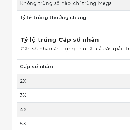
Không trùng số nào, chỉ trùng Mega
Tỷ lệ trúng thưởng chung
Tỷ lệ trúng Cấp số nhân
Cấp số nhân áp dụng cho tất cả các giải th
Cấp số nhân
2X
3X
4X
5X