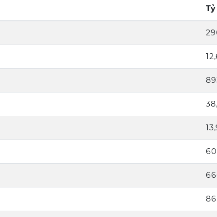
Tỷ
29
12
89
38
13
60
66
86