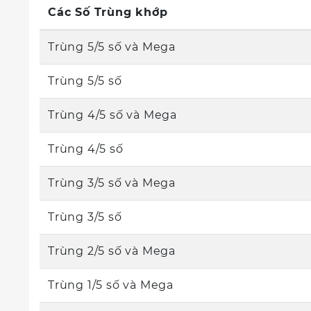
Các Số Trùng khớp
Trùng 5/5 số và Mega
Trùng 5/5 số
Trùng 4/5 số và Mega
Trùng 4/5 số
Trùng 3/5 số và Mega
Trùng 3/5 số
Trùng 2/5 số và Mega
Trùng 1/5 số và Mega