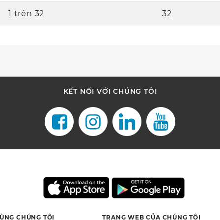
1 trên 32
32
KẾT NỐI VỚI CHÚNG TÔI
CÙNG CHÚNG TÔI
TRANG WEB CỦA CHÚNG TÔI