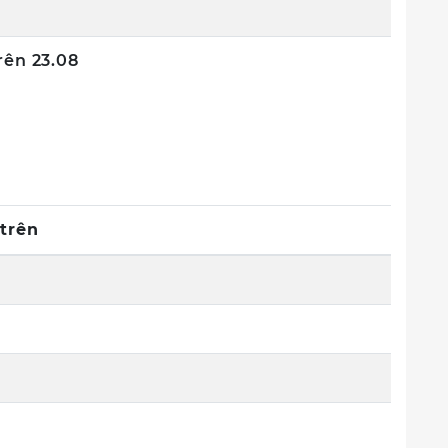
trên 23.08
 trên