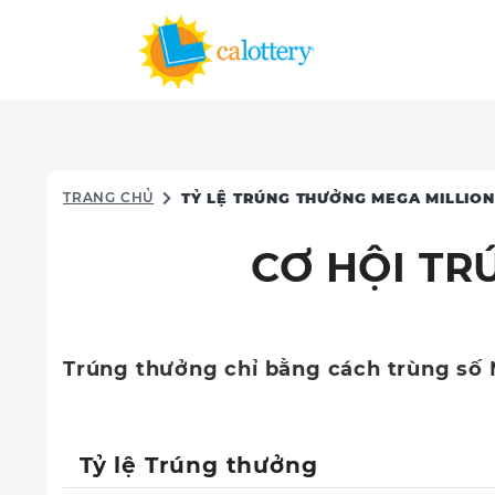
TRANG CHỦ
TỶ LỆ TRÚNG THƯỞNG MEGA MILLION
CƠ HỘI TR
Trúng thưởng chỉ bằng cách trùng số M
Tỷ lệ Trúng thưởng