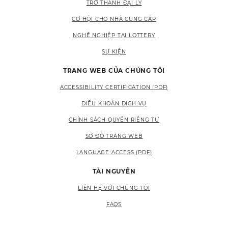
TRỞ THÀNH ĐẠI LÝ
CƠ HỘI CHO NHÀ CUNG CẤP
NGHỀ NGHIỆP TẠI LOTTERY
SỰ KIỆN
TRANG WEB CỦA CHÚNG TÔI
ACCESSIBILITY CERTIFICATION (PDF)
ĐIỀU KHOẢN DỊCH VỤ
CHÍNH SÁCH QUYỀN RIÊNG TƯ
SƠ ĐỒ TRANG WEB
LANGUAGE ACCESS (PDF)
TÀI NGUYÊN
LIÊN HỆ VỚI CHÚNG TÔI
FAQS