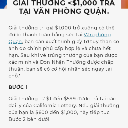
GIẢI THƯỞNG <$1,000 TRẢ
TẠI VĂN PHÒNG QUẬN.
Giải thưởng trị giá $1,000 trở xuống có thể
được thanh toán bằng séc tại
Văn phòng
Quận
, bạn cần xuất trình giấy tờ tùy thân có
ảnh do chính phủ cấp hợp lệ và chưa hết
hạn. Sau khi vé trúng thưởng của bạn được
xác minh và Đơn Nhận Thưởng được chấp
thuận, bạn sẽ có cơ hội nhận séc ngay tại
chỗ.*
BƯỚC 1
Giải thưởng từ $1 đến $599 được trả tại các
đại lý của California Lottery. Nếu giải thưởng
của bạn là $600 đến $1,000, hãy tiếp tục
Bước 2 bên dưới.