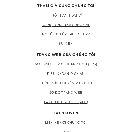
THAM GIA CÙNG CHÚNG TÔI
TRỞ THÀNH ĐẠI LÝ
CƠ HỘI CHO NHÀ CUNG CẤP
NGHỀ NGHIỆP TẠI LOTTERY
SỰ KIỆN
TRANG WEB CỦA CHÚNG TÔI
ACCESSIBILITY CERTIFICATION (PDF)
ĐIỀU KHOẢN DỊCH VỤ
CHÍNH SÁCH QUYỀN RIÊNG TƯ
SƠ ĐỒ TRANG WEB
LANGUAGE ACCESS (PDF)
TÀI NGUYÊN
LIÊN HỆ VỚI CHÚNG TÔI